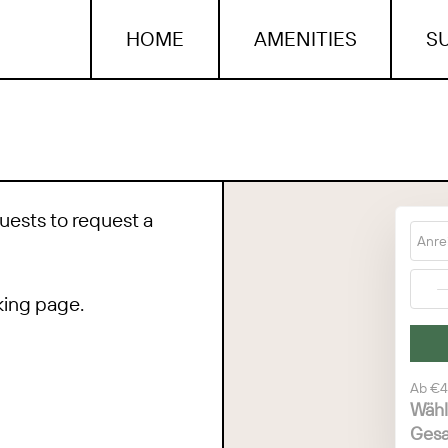
HOME
AMENITIES
S
uests to request a
Anre
oking page.
Ab
€4
Wähl
Gesa