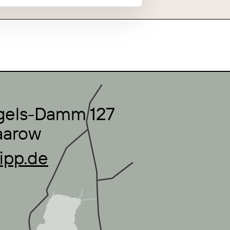
ngels-Damm 127
aarow
ipp.de