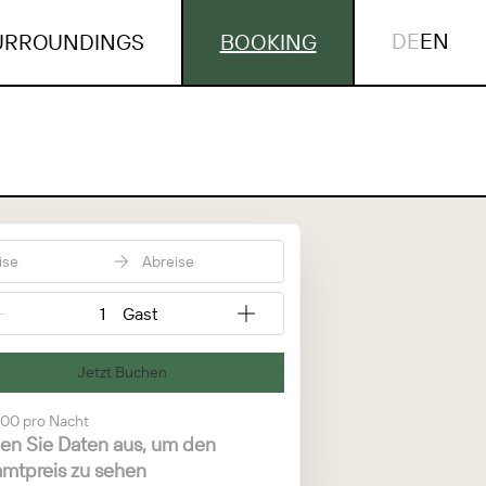
DE
EN
URROUNDINGS
BOOKING
ise
Abreise
{{NumberOfGuests}} Gast
Jetzt Buchen
00
pro Nacht
en Sie Daten aus, um den
mtpreis zu sehen